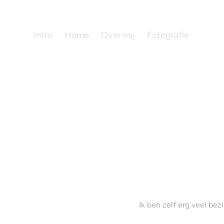
Intro
Home
Over mij
Fotografie
Ik ben zelf erg veel bez